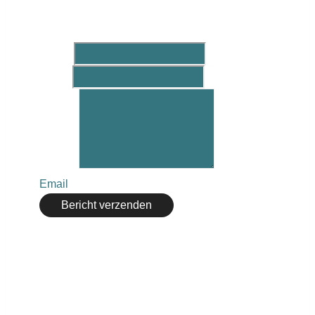
Leonie ☏ 06 – 464 181 78
Maarten ☏ 06 – 2222 83 11
Naam
*
Email
*
Bericht
*
Email
Bericht verzenden